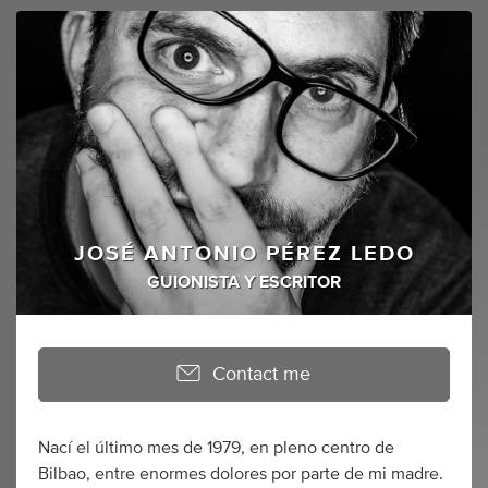
JOSÉ ANTONIO PÉREZ LEDO
GUIONISTA Y ESCRITOR
Contact me
Nací el último mes de 1979, en pleno centro de
Bilbao, entre enormes dolores por parte de mi madre.